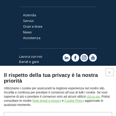
Azienda
Servizi
Orari e linee
News
Assistenza
Lavora con noi
Bandi e gare
Note legali e privacy
Cookies
Il rispetto della tua privacy è la nostra
priorità
Utilizziamo i cookie per assicurarti la migliore esperienza nel nostro sito.
Accetta e continua per prestare il consenso all’uso di tutti i cookie. Se vuoi
saperne di più o prestare il consenso solo ad alcuni utilizzi
clicca qui
. Potrai
consultare le nostre
Note legali e privacy
e
Cookie Policy
aggiornate in
qualsiasi momento.
Top