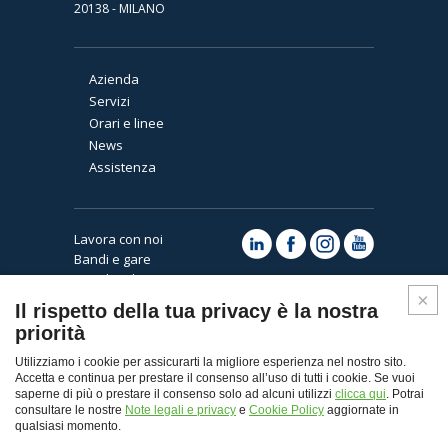
20138 - MILANO
Azienda
Servizi
Orari e linee
News
Assistenza
Lavora con noi
Bandi e gare
Note legali e privacy
Cookies
Il rispetto della tua privacy è la nostra
priorità
Utilizziamo i cookie per assicurarti la migliore esperienza nel nostro sito.
Accetta e continua per prestare il consenso all’uso di tutti i cookie. Se vuoi
saperne di più o prestare il consenso solo ad alcuni utilizzi
clicca qui
. Potrai
consultare le nostre
Note legali e privacy
e
Cookie Policy
aggiornate in
qualsiasi momento.