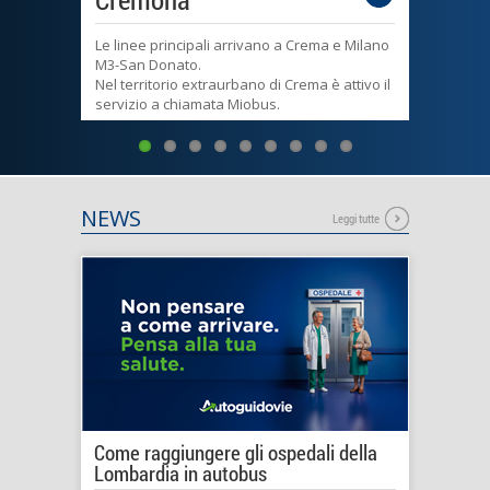
Le linee principali arrivano a Crema e Milano
Linee 
M3-San Donato.
Oltrep
Nel territorio extraurbano di Crema è attivo il
a Pavi
servizio a chiamata Miobus.
urbano
NEWS
Leggi tutte
Come raggiungere gli ospedali della
Lombardia in autobus