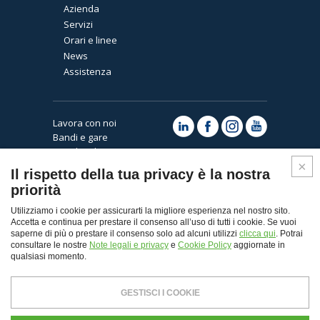
Azienda
Servizi
Orari e linee
News
Assistenza
Lavora con noi
Bandi e gare
Note legali e privacy
Cookies
Il rispetto della tua privacy è la nostra
priorità
Utilizziamo i cookie per assicurarti la migliore esperienza nel nostro sito.
Accetta e continua per prestare il consenso all’uso di tutti i cookie. Se vuoi
saperne di più o prestare il consenso solo ad alcuni utilizzi
clicca qui
. Potrai
consultare le nostre
Note legali e privacy
e
Cookie Policy
aggiornate in
qualsiasi momento.
Top
GESTISCI I COOKIE
© Copyright 2026 - Autoguidovie spa