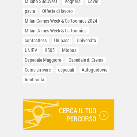
Milano SudOvest
Voghera
Covid
pavia
Offerte di lavoro
Milan Games Week & Cartoomics 2024
Milan Games Week & Cartoomics
contactless
Unipass
Università
UNIPV
K505
Miobus
Ospedale Maggiore
Ospedale di Crema
Come arrivare
ospedali
Autoguidovie
lombardia