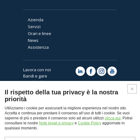
Azienda
Servizi
Orari e linee
News
Assistenza
Lavora con noi
Bandi e gare
Note legali e privacy
Cookies
Il rispetto della tua privacy è la nostra
priorità
Utilizziamo i cookie per assicurarti la migliore esperienza nel nostro sito.
Accetta e continua per prestare il consenso all’uso di tutti i cookie. Se vuoi
saperne di più o prestare il consenso solo ad alcuni utilizzi
clicca qui
. Potrai
consultare le nostre
Note legali e privacy
e
Cookie Policy
aggiornate in
qualsiasi momento.
Top