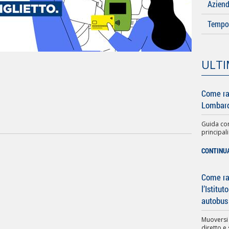
Azien
Tempo 
ULTI
Come ra
Lombard
Guida com
principali
CONTINU
Come rag
l’Istitu
autobus
Muoversi
diretto e 