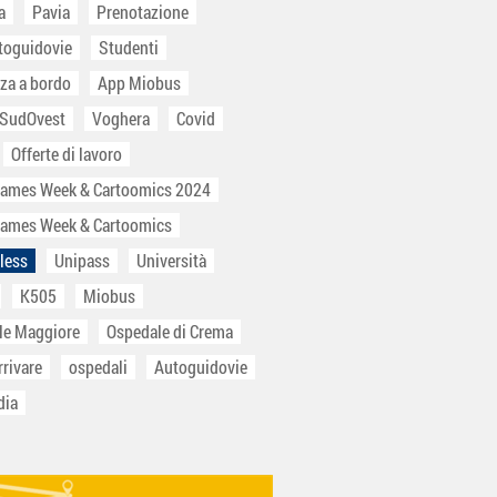
a
Pavia
Prenotazione
toguidovie
Studenti
za a bordo
App Miobus
 SudOvest
Voghera
Covid
Offerte di lavoro
Games Week & Cartoomics 2024
Games Week & Cartoomics
less
Unipass
Università
K505
Miobus
le Maggiore
Ospedale di Crema
rivare
ospedali
Autoguidovie
dia