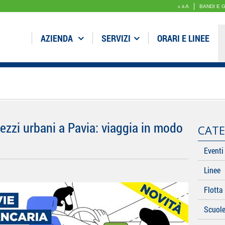
A
BANDI E 
A
A
AZIENDA
SERVIZI
ORARI E LINEE
ezzi urbani a Pavia: viaggia in modo
CATE
Eventi
Linee
Flotta
Scuol