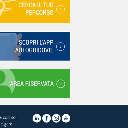
a con noi
 e gare