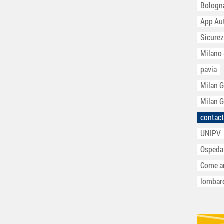
Bologn
App Au
Sicurez
Milano
pavia
Milan 
Milan 
contact
UNIPV
Ospeda
Come ar
lombar