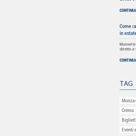
CONTINU
Come rag
in estat
Muoversi
diretto e 
CONTINU
TAG
Monza 
Crema
Bigliet
Eventi 