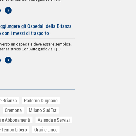
A
giungere gli Ospedali della Brianza
e con i mezzi di trasporto
 verso un ospedale deve essere semplice,
senza stress.Con Autoguidovie, i [...]
A
e Brianza
Paderno Dugnano
Cremona
Milano SudEst
ti e Abbonamenti
Azienda e Servizi
e Tempo Libero
Orari e Linee