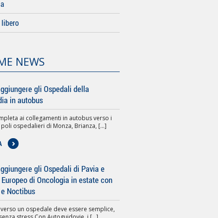
da
libero
ME NEWS
ggiungere gli Ospedali della
ia in autobus
pleta ai collegamenti in autobus verso i
 poli ospedalieri di Monza, Brianza, [...]
A
giungere gli Ospedali di Pavia e
to Europeo di Oncologia in estate con
 e Noctibus
 verso un ospedale deve essere semplice,
senza stress.Con Autoguidovie, i [...]