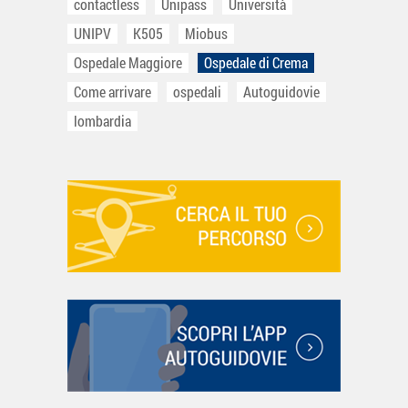
contactless
Unipass
Università
UNIPV
K505
Miobus
Ospedale Maggiore
Ospedale di Crema
Come arrivare
ospedali
Autoguidovie
lombardia