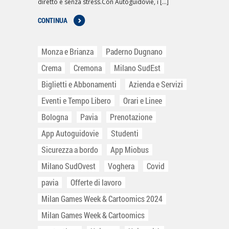
diretto e senza stress.Con Autoguidovie, i [...]
CONTINUA
Monza e Brianza
Paderno Dugnano
Crema
Cremona
Milano SudEst
Biglietti e Abbonamenti
Azienda e Servizi
Eventi e Tempo Libero
Orari e Linee
Bologna
Pavia
Prenotazione
App Autoguidovie
Studenti
Sicurezza a bordo
App Miobus
Milano SudOvest
Voghera
Covid
pavia
Offerte di lavoro
Milan Games Week & Cartoomics 2024
Milan Games Week & Cartoomics