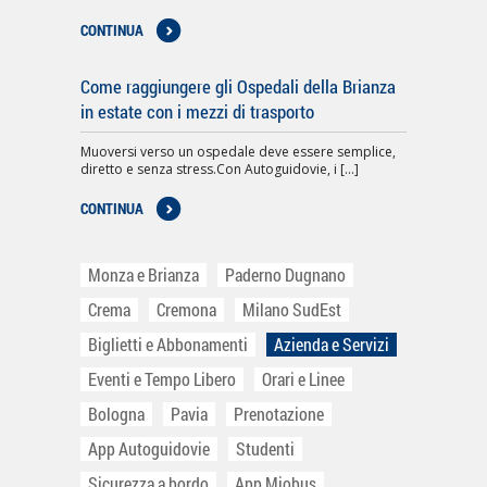
CONTINUA
Come raggiungere gli Ospedali della Brianza
in estate con i mezzi di trasporto
Muoversi verso un ospedale deve essere semplice,
diretto e senza stress.Con Autoguidovie, i [...]
CONTINUA
Monza e Brianza
Paderno Dugnano
Crema
Cremona
Milano SudEst
Biglietti e Abbonamenti
Azienda e Servizi
Eventi e Tempo Libero
Orari e Linee
Bologna
Pavia
Prenotazione
App Autoguidovie
Studenti
Sicurezza a bordo
App Miobus