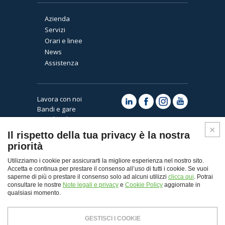
Azienda
Servizi
Orari e linee
News
Assistenza
Lavora con noi
Bandi e gare
Note legali e privacy
Cookies
Il rispetto della tua privacy è la nostra
priorità
Utilizziamo i cookie per assicurarti la migliore esperienza nel nostro sito.
Accetta e continua per prestare il consenso all’uso di tutti i cookie. Se vuoi
saperne di più o prestare il consenso solo ad alcuni utilizzi
clicca qui
. Potrai
consultare le nostre
Note legali e privacy
e
Cookie Policy
aggiornate in
qualsiasi momento.
Top
GESTISCI I COOKIE