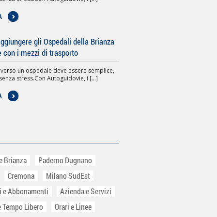
A
giungere gli Ospedali della Brianza
e con i mezzi di trasporto
 verso un ospedale deve essere semplice,
senza stress.Con Autoguidovie, i [...]
A
e Brianza
Paderno Dugnano
Cremona
Milano SudEst
ti e Abbonamenti
Azienda e Servizi
e Tempo Libero
Orari e Linee