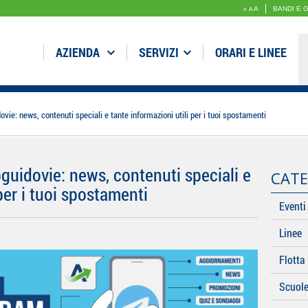
A
BANDI E 
A
A
AZIENDA
SERVIZI
ORARI E LINEE
vie: news, contenuti speciali e tante informazioni utili per i tuoi spostamenti
guidovie: news, contenuti speciali e
CATE
per i tuoi spostamenti
Eventi
Linee
Flotta
Scuol