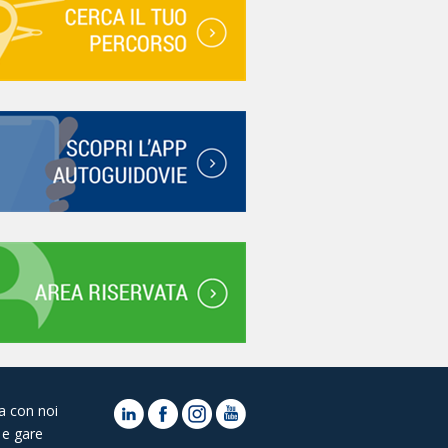
a con noi
 e gare