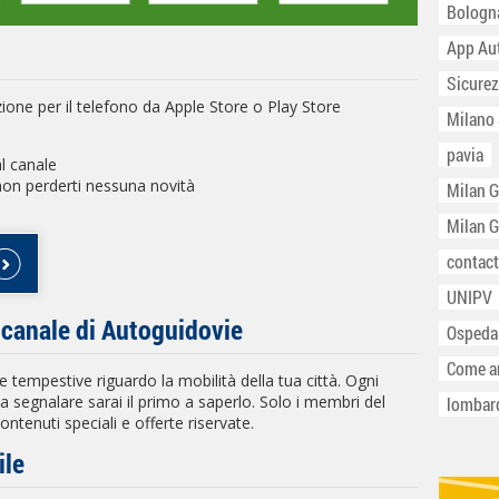
Bologn
App Au
Sicurez
zione per il telefono da Apple Store o Play Store
Milano
pavia
 al canale
 non perderti nessuna novità
Milan 
Milan 
contact
UNIPV
l canale di Autoguidovie
Ospeda
Come ar
he tempestive riguardo la mobilità della tua città. Ogni
a segnalare sarai il primo a saperlo. Solo i membri del
lombar
tenuti speciali e offerte riservate.
ile