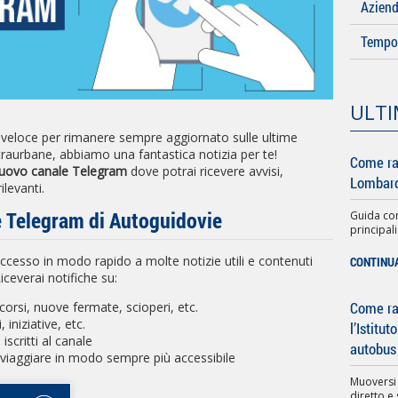
Azien
Tempo 
ULTI
veloce per rimanere sempre aggiornato sulle ultime
traurbane, abbiamo una fantastica notizia per te!
Come ra
nuovo canale Telegram
dove potrai ricevere avvisi,
Lombard
ilevanti.
le Telegram di Autoguidovie
Guida com
principali
ccesso in modo rapido a molte notizie utili e contenuti
CONTINU
 Riceverai notifiche su:
Come rag
corsi, nuove fermate, scioperi, etc.
, iniziative, etc.
l’Istitu
 iscritti al canale
autobus
viaggiare in modo sempre più accessibile
Muoversi
diretto e 