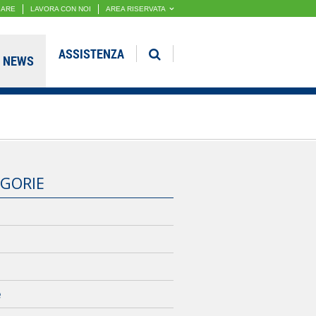
GARE
LAVORA CON NOI
AREA RISERVATA
ASSISTENZA
NEWS
GORIE
e