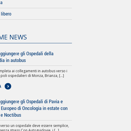
da
libero
ME NEWS
ggiungere gli Ospedali della
ia in autobus
pleta ai collegamenti in autobus verso i
 poli ospedalieri di Monza, Brianza, [...]
A
giungere gli Ospedali di Pavia e
to Europeo di Oncologia in estate con
 e Noctibus
 verso un ospedale deve essere semplice,
senza stress.Con Autoguidovie, i [...]