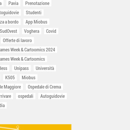
a
Pavia
Prenotazione
toguidovie
Studenti
za a bordo
App Miobus
 SudOvest
Voghera
Covid
Offerte di lavoro
Games Week & Cartoomics 2024
Games Week & Cartoomics
less
Unipass
Università
K505
Miobus
le Maggiore
Ospedale di Crema
rivare
ospedali
Autoguidovie
dia