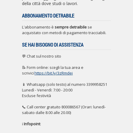
della città dove studi o lavori.
ABBONAMENTO DETRABILE
L'abbonamento è
sempre detraibile
se
acquistato con metodi di pagamento tracciabili.
SE HAI BISOGNO DI ASSISTENZA
💬 Chat sul nostro sito
📝 Form online: scegli la tua area e
scrivici
https://bit.ly/3zRmdei
📱 Whatsapp (solo testo) al numero 3399958251
Lunedì - Venerdì: 7:00 - 20:00
Escluse festività
📞 Call center gratuito 800086567 (Orari: lunedì-
sabato dalle 8.00 alle 20.00)
ℹ️
Infopoint
: