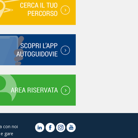
a con noi
 e gare