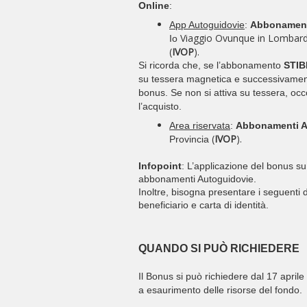
Online
:
App Autoguidovie
:
Abbonament
Viaggio Ovunque in Lombard
Io
(
IVOP
).
Si ricorda che, se l’abbonamento
STI
su
tessera magnetica e successivamen
bonus. Se
non si attiva su tessera, oc
l’acquisto.
Area riservata
:
Abbonamenti A
(
IVOP
).
Provincia
Infopoint
: L’applicazione del bonus su
abbonamenti Autoguidovie.
Inoltre, bisogna presentare i seguenti 
beneficiario e carta di identità.
QUANDO SI PUÒ RICHIEDERE
Il Bonus si può richiedere dal 17 apri
a
esaurimento delle risorse del fondo.