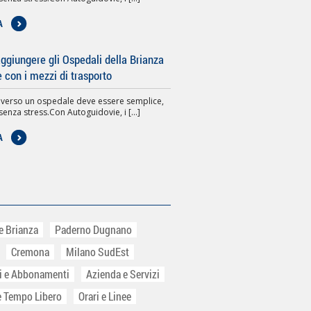
A
giungere gli Ospedali della Brianza
e con i mezzi di trasporto
 verso un ospedale deve essere semplice,
senza stress.Con Autoguidovie, i [...]
A
e Brianza
Paderno Dugnano
Cremona
Milano SudEst
ti e Abbonamenti
Azienda e Servizi
e Tempo Libero
Orari e Linee