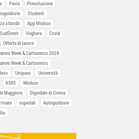
a
Pavia
Prenotazione
toguidovie
Studenti
za a bordo
App Miobus
 SudOvest
Voghera
Covid
Offerte di lavoro
Games Week & Cartoomics 2024
Games Week & Cartoomics
less
Unipass
Università
K505
Miobus
le Maggiore
Ospedale di Crema
rivare
ospedali
Autoguidovie
dia