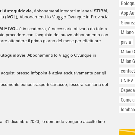
Bologn
i Autoguidovie
, Abbonamenti integrati milanesi
STIBM
,
App Au
ia (
IVOL
), Abbonamenti Io Viaggio Ovunque in Provincia
Sicurez
BM
E
IVOL
è in scadenza, è necessario attivarlo da totem
Milano
te procedere con l’acquisto del nuovo abbonamento con
corre attendere il primo giorno del mese per effettuare
pavia
Milan 
utoguidovie
, Abbonamenti Io Viaggio Ovunque in
Milan 
contact
 acquisti presso Infopoint è attiva esclusivamente per gli
UNIPV
documenti: bonus trasporti cartaceo, tessera sanitaria del
Ospeda
Come ar
lombar
le al 31 dicembre 2023, le domande vengono accolte fino