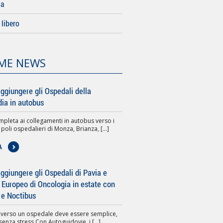
da
libero
ME NEWS
ggiungere gli Ospedali della
ia in autobus
pleta ai collegamenti in autobus verso i
 poli ospedalieri di Monza, Brianza, [...]
A
giungere gli Ospedali di Pavia e
to Europeo di Oncologia in estate con
 e Noctibus
 verso un ospedale deve essere semplice,
senza stress.Con Autoguidovie, i [...]