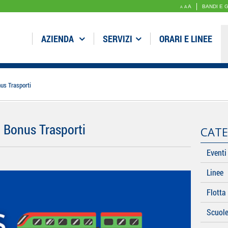
A
BANDI E 
A
A
AZIENDA
SERVIZI
ORARI E LINEE
nus Trasporti
l Bonus Trasporti
CATE
Eventi
Linee
Flotta
Scuol