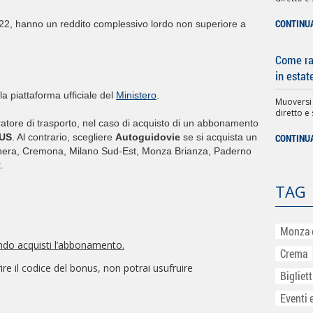
CONTINU
2022, hanno un reddito complessivo lordo non superiore a
Come rag
in estat
 la piattaforma ufficiale del
Ministero
.
Muoversi
diretto e 
ratore di trasporto, nel caso di acquisto di un abbonamento
US
. Al contrario, scegliere
Autoguidovie
se si acquista un
CONTINU
hera, Cremona, Milano Sud-Est, Monza Brianza, Paderno
.
TAG
Monza 
ando acquisti l’abbonamento.
Crema
re il codice del bonus, non potrai usufruire
Bigliet
Eventi 