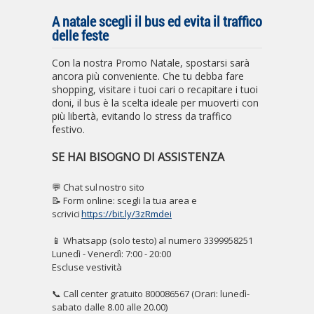
A natale scegli il bus ed evita il traffico
delle feste
Con la nostra Promo Natale, spostarsi sarà
ancora più conveniente. Che tu debba fare
shopping, visitare i tuoi cari o recapitare i tuoi
doni, il bus è la scelta ideale per muoverti con
più libertà, evitando lo stress da traffico
festivo.
SE HAI BISOGNO DI ASSISTENZA
💬 Chat sul nostro sito
📝 Form online: scegli la tua area e
scrivici
https://bit.ly/3zRmdei
📱 Whatsapp (solo testo) al numero 3399958251
Lunedì - Venerdì: 7:00 - 20:00
Escluse vestività
📞 Call center gratuito 800086567 (Orari: lunedì-
sabato dalle 8.00 alle 20.00)