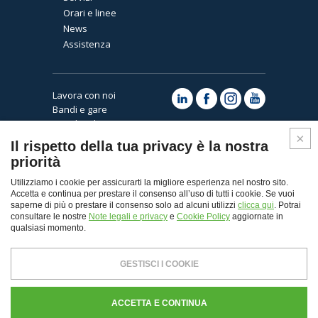
Orari e linee
News
Assistenza
Lavora con noi
Bandi e gare
Note legali e privacy
Cookies
Il rispetto della tua privacy è la nostra
priorità
Utilizziamo i cookie per assicurarti la migliore esperienza nel nostro sito.
Accetta e continua per prestare il consenso all’uso di tutti i cookie. Se vuoi
saperne di più o prestare il consenso solo ad alcuni utilizzi
clicca qui
. Potrai
consultare le nostre
Note legali e privacy
e
Cookie Policy
aggiornate in
qualsiasi momento.
Top
GESTISCI I COOKIE
© Copyright 2026 - Autoguidovie spa
Capitale Sociale € 30.000.000,00 i.v. - REA Milano n.
ACCETTA E CONTINUA
103484 - P. Iva 11907120155 - CF. e Registro Imprese di
Milano n. 00103400339