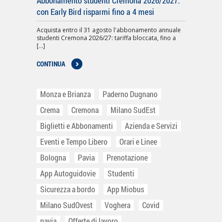
Abbonamento studenti Cremona 2026/2027:
con Early Bird risparmi fino a 4 mesi
Acquista entro il 31 agosto l'abbonamento annuale
studenti Cremona 2026/27: tariffa bloccata, fino a
[...]
CONTINUA
Monza e Brianza
Paderno Dugnano
Crema
Cremona
Milano SudEst
Biglietti e Abbonamenti
Azienda e Servizi
Eventi e Tempo Libero
Orari e Linee
Bologna
Pavia
Prenotazione
App Autoguidovie
Studenti
Sicurezza a bordo
App Miobus
Milano SudOvest
Voghera
Covid
pavia
Offerte di lavoro