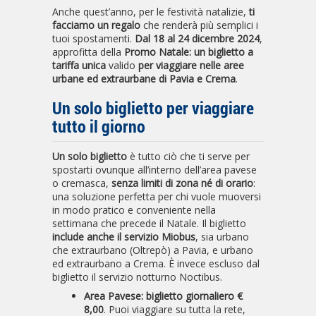
Anche quest’anno, per le festività natalizie,
ti
facciamo un regalo
che renderà più semplici i
tuoi spostamenti.
Dal 18 al 24 dicembre 2024
,
approfitta della
Promo Natale:
un biglietto a
tariffa unica
valido
per viaggiare nelle aree
urbane ed extraurbane di Pavia e Crema
.
Un solo biglietto per viaggiare
tutto il giorno
Un solo biglietto
è tutto ciò che ti serve per
spostarti ovunque all’interno dell’area pavese
o cremasca,
senza limiti di zona né di orario
:
una soluzione perfetta per chi vuole muoversi
in modo pratico e conveniente nella
settimana che precede il Natale. Il biglietto
include anche il servizio Miobus
, sia urbano
che extraurbano (Oltrepò) a Pavia, e urbano
ed extraurbano a Crema. È invece escluso dal
biglietto il servizio notturno Noctibus.
Area Pavese: biglietto giornaliero €
8,00
. Puoi viaggiare su tutta la rete,