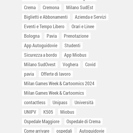
Crema
Cremona
Milano SudEst
Biglietti e Abbonamenti
Azienda e Servizi
Eventi e Tempo Libero
Orari e Linee
Bologna
Pavia
Prenotazione
App Autoguidovie
Studenti
Sicurezza a bordo
App Miobus
Milano SudOvest
Voghera
Covid
pavia
Offerte di lavoro
Milan Games Week & Cartoomics 2024
Milan Games Week & Cartoomics
contactless
Unipass
Università
UNIPV
K505
Miobus
Ospedale Maggiore
Ospedale di Crema
Come arrivare
ospedali
Autoguidovie