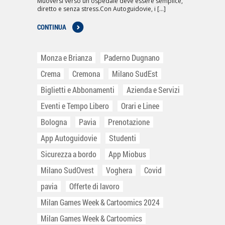
Muoversi verso un ospedale deve essere semplice,
diretto e senza stress.Con Autoguidovie, i [...]
CONTINUA
Monza e Brianza
Paderno Dugnano
Crema
Cremona
Milano SudEst
Biglietti e Abbonamenti
Azienda e Servizi
Eventi e Tempo Libero
Orari e Linee
Bologna
Pavia
Prenotazione
App Autoguidovie
Studenti
Sicurezza a bordo
App Miobus
Milano SudOvest
Voghera
Covid
pavia
Offerte di lavoro
Milan Games Week & Cartoomics 2024
Milan Games Week & Cartoomics