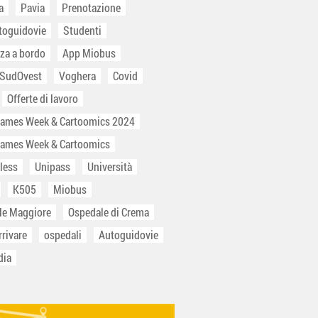
a
Pavia
Prenotazione
toguidovie
Studenti
za a bordo
App Miobus
 SudOvest
Voghera
Covid
Offerte di lavoro
Games Week & Cartoomics 2024
Games Week & Cartoomics
less
Unipass
Università
K505
Miobus
le Maggiore
Ospedale di Crema
rivare
ospedali
Autoguidovie
dia