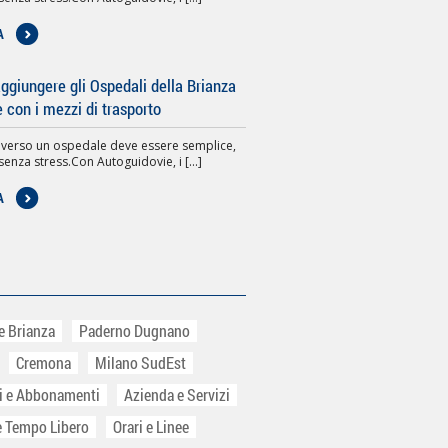
A
giungere gli Ospedali della Brianza
e con i mezzi di trasporto
 verso un ospedale deve essere semplice,
senza stress.Con Autoguidovie, i [...]
A
e Brianza
Paderno Dugnano
Cremona
Milano SudEst
ti e Abbonamenti
Azienda e Servizi
e Tempo Libero
Orari e Linee