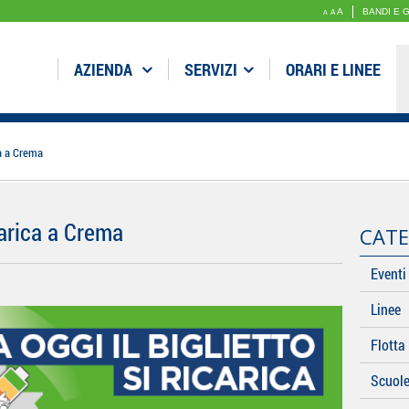
A
BANDI E 
A
A
AZIENDA
SERVIZI
ORARI E LINEE
ca a Crema
icarica a Crema
CATE
Eventi
Linee
Flotta
Scuol