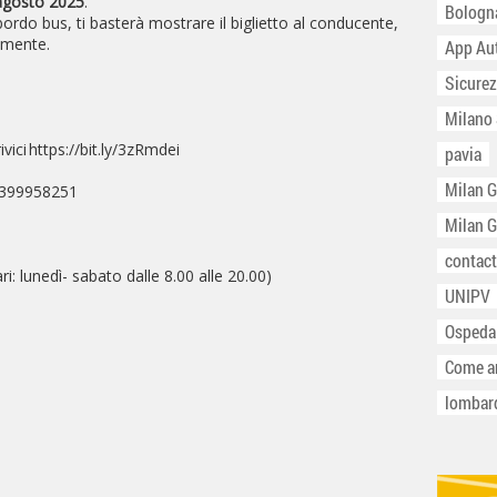
1 agosto 2025
.
Bologn
ordo bus, ti basterà mostrare il biglietto al conducente,
lmente.
App Au
Sicurez
Milano
ivici https://bit.ly/3zRmdei
pavia
Milan 
3399958251
Milan 
contact
i: lunedì- sabato dalle 8.00 alle 20.00)
UNIPV
Ospeda
Come ar
lombar