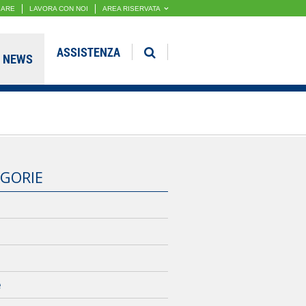
GARE
LAVORA CON NOI
AREA RISERVATA
ASSISTENZA
NEWS
GORIE
e