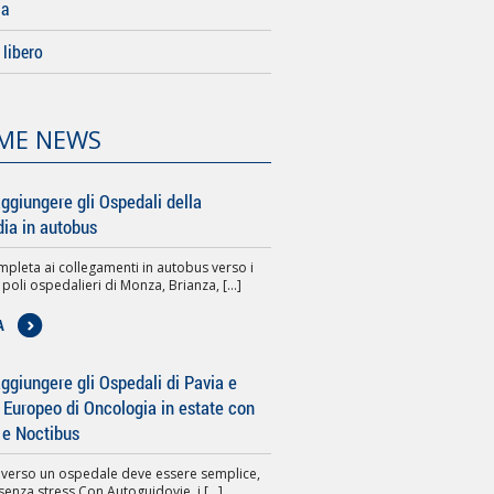
da
libero
ME NEWS
ggiungere gli Ospedali della
ia in autobus
pleta ai collegamenti in autobus verso i
 poli ospedalieri di Monza, Brianza, [...]
A
giungere gli Ospedali di Pavia e
to Europeo di Oncologia in estate con
 e Noctibus
 verso un ospedale deve essere semplice,
senza stress.Con Autoguidovie, i [...]