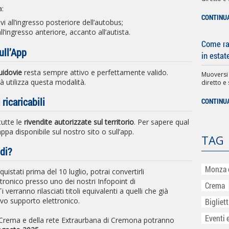
a:
CONTINU
vi all’ingresso posteriore dell’autobus;
all’ingresso anteriore, accanto all’autista.
Come rag
ull’App
in estat
guidovie
resta sempre attivo e perfettamente valido.
Muoversi
à utilizza questa modalità.
diretto e 
 ricaricabili
CONTINU
tutte le
rivendite autorizzate sul territorio
. Per sapere qual
appa disponibile sul nostro sito o sull’app.
TAG
idi?
Monza 
uistati prima del 10 luglio, potrai convertirli
ronico presso uno dei nostri Infopoint di
Crema
erranno rilasciati titoli equivalenti a quelli che già
ovo supporto elettronico.
Bigliet
Eventi 
Crema e della rete Extraurbana di Cremona potranno