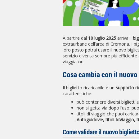
A partire dal
10 luglio 2025
arriva il
big
extraurbane dell’area di Cremona. I bigli
loro posto potrai usare il nuovo biglie
servizio diventa sempre più efficiente e
viaggiatori.
Cosa cambia con il nuovo b
Il biglietto ricaricabile è un
supporto riu
caratteristiche:
può contenere diversi bigliett
non si getta via dopo l’uso: pu
titoli di viaggio che puoi caricar
Autoguidovie, titoli IoViaggio, t
Come validare il nuovo biglietto