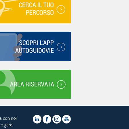
a con noi
 e gare