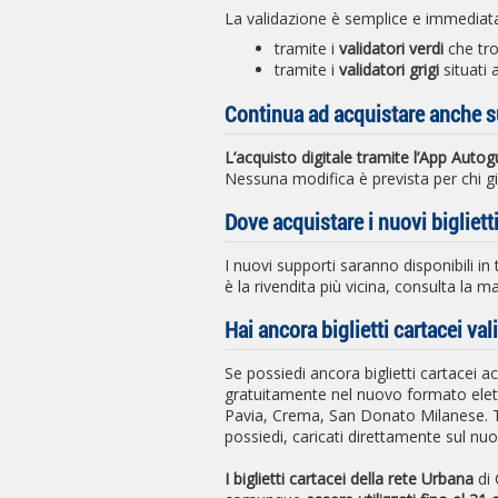
La validazione è semplice e immediat
tramite i
validatori verdi
che tro
tramite i
validatori grigi
situati 
Continua ad acquistare anche s
L’acquisto digitale tramite l’App Auto
Nessuna modifica è prevista per chi gi
Dove acquistare i nuovi biglietti
I nuovi supporti saranno disponibili in 
è la rivendita più vicina, consulta la m
Hai ancora biglietti cartacei val
Se possiedi ancora biglietti cartacei acq
gratuitamente nel nuovo formato elett
Pavia, Crema, San Donato Milanese. Ti v
possiedi, caricati direttamente sul nu
I biglietti cartacei della rete Urbana
di 