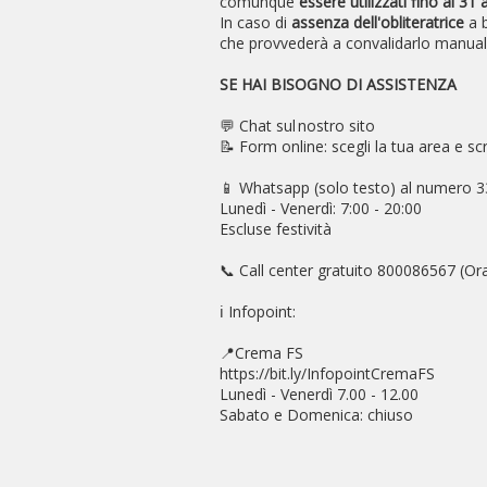
comunque
essere utilizzati fino al 3
In caso di
assenza dell'obliteratrice
a b
che provvederà a convalidarlo manua
SE HAI BISOGNO DI ASSISTENZA
💬 Chat sul nostro sito
📝 Form online: scegli la tua area e scr
📱 Whatsapp (solo testo) al numero 
Lunedì - Venerdì: 7:00 - 20:00
Escluse festività
📞 Call center gratuito 800086567 (Orar
ℹ️ Infopoint:
📍Crema FS
https://bit.ly/InfopointCremaFS
Lunedì - Venerdì 7.00 - 12.00
Sabato e Domenica: chiuso