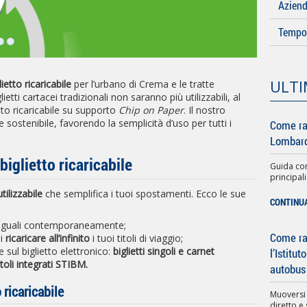
Azien
Tempo 
ULTI
lietto ricaricabile
per l’urbano di Crema e le tratte
etti cartacei tradizionali non saranno più utilizzabili, al
tto ricaricabile su supporto
Chip on Paper
. Il nostro
 sostenibile, favorendo la semplicità d’uso per tutti i
Come ra
Lombard
iglietto ricaricabile
Guida com
principali
tilizzabile
che semplifica i tuoi spostamenti. Ecco le sue
CONTINU
i uguali contemporaneamente;
Come rag
oi
ricaricare all’infinito
i tuoi titoli di viaggio;
e sul biglietto elettronico:
biglietti singoli e carnet
l’Istitu
itoli integrati STIBM.
autobus
 ricaricabile
Muoversi
diretto e 