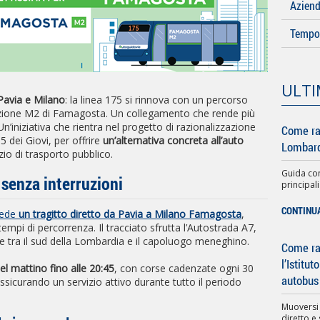
Azien
Tempo 
ULTI
 Pavia e Milano
: la linea 175 si rinnova con un percorso
tazione M2 di Famagosta. Un collegamento che rende più
Un’iniziativa che rientra nel progetto di razionalizzazione
Come ra
5 dei Giovi, per offrire
un’alternativa concreta all’auto
Lombard
zio di trasporto pubblico.
Guida com
senza interruzioni
principali
CONTINU
vede
un tragitto diretto da Pavia a Milano Famagosta
,
mpi di percorrenza. Il tracciato sfrutta l’Autostrada A7,
 tra il sud della Lombardia e il capoluogo meneghino.
Come rag
l’Istitu
el mattino fino alle 20:45
, con corse cadenzate ogni 30
autobus
assicurando un servizio attivo durante tutto il periodo
Muoversi
diretto e 