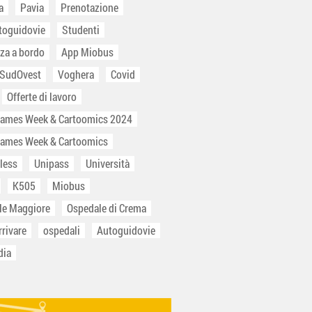
a
Pavia
Prenotazione
toguidovie
Studenti
za a bordo
App Miobus
 SudOvest
Voghera
Covid
Offerte di lavoro
Games Week & Cartoomics 2024
Games Week & Cartoomics
less
Unipass
Università
K505
Miobus
le Maggiore
Ospedale di Crema
rivare
ospedali
Autoguidovie
dia