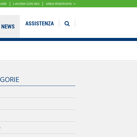
GARE
LAVORA CON NOI
AREA RISERVATA
ASSISTENZA
NEWS
GORIE
e