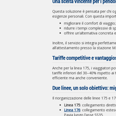
Una scelta vincente per i pendol
Questa soluzione è pensata per chi ogn
esigenze personali. Con questa import
migliorare il comfort di viaggio;
ridurre i tempi complessivi di 
offrire un’alternativa concreta e
Inoltre, il servizio si integra perfett
all’attestamento presso la stazione M
Tariffe competitive e vantaggio
Anche per la linea 175, i viaggiatori po
tariffe inferiori del 30–40% rispetto a
efficiente ma anche conveniente.
Due linee, un solo obiettivo: mi
Il riorganizzazione delle linee 175 e 17
Linea 175
: collegamento dire
Linea 176
: collegamento estes
Pavia lungo l’asse SS35.