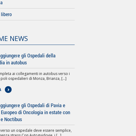
da
libero
ME NEWS
ggiungere gli Ospedali della
ia in autobus
pleta ai collegamenti in autobus verso i
 poli ospedalieri di Monza, Brianza, [...]
A
giungere gli Ospedali di Pavia e
to Europeo di Oncologia in estate con
 e Noctibus
 verso un ospedale deve essere semplice,
senza stress.Con Autoguidovie, i [...]