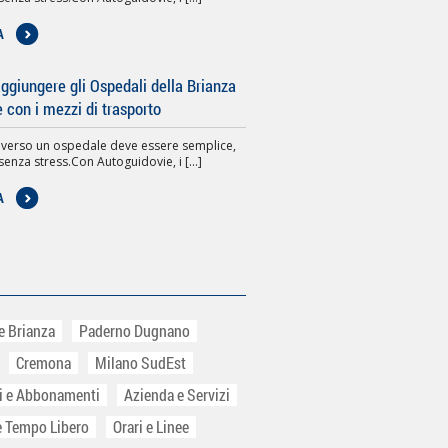
A
giungere gli Ospedali della Brianza
e con i mezzi di trasporto
 verso un ospedale deve essere semplice,
senza stress.Con Autoguidovie, i [...]
A
e Brianza
Paderno Dugnano
Cremona
Milano SudEst
ti e Abbonamenti
Azienda e Servizi
e Tempo Libero
Orari e Linee