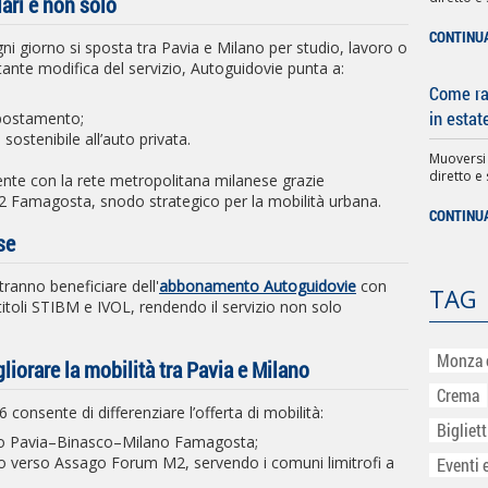
ari e non solo
CONTINU
i giorno si sposta tra Pavia e Milano per studio, lavoro o
ante modifica del servizio, Autoguidovie punta a:
Come rag
in estat
spostamento;
 sostenibile all’auto privata.
Muoversi
diretto e 
amente con la rete metropolitana milanese grazie
2 Famagosta, snodo strategico per la mobilità urbana.
CONTINU
se
tranno beneficiare dell'
abbonamento Autoguidovie
con
TAG
i titoli STIBM e IVOL, rendendo il servizio non solo
Monza 
gliorare la mobilità tra Pavia e Milano
Crema
6 consente di differenziare l’offerta di mobilità:
Bigliet
tto Pavia–Binasco–Milano Famagosta;
o verso Assago Forum M2, servendo i comuni limitrofi a
Eventi 