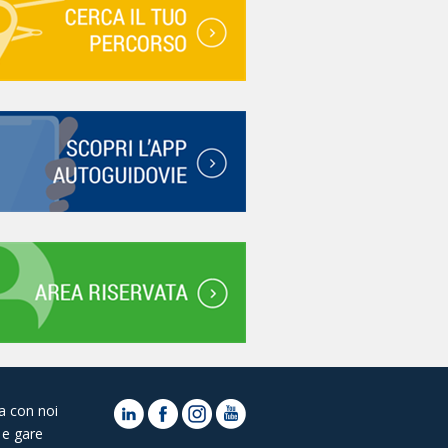
a con noi
 e gare