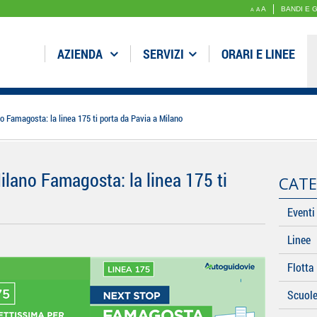
A
BANDI E 
A
A
AZIENDA
SERVIZI
ORARI E LINEE
 Famagosta: la linea 175 ti porta da Pavia a Milano
lano Famagosta: la linea 175 ti
CATE
Eventi
Linee
Flotta
Scuol