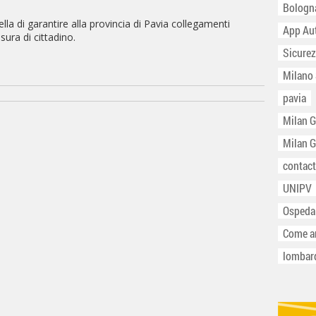
Bologn
lla di garantire alla provincia di Pavia collegamenti
App Au
sura di cittadino.
Sicurez
Milano
pavia
Milan 
Milan 
contact
UNIPV
Ospeda
Come ar
lombar