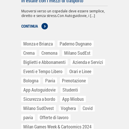
in estate con i mezzi di trasporto
Muoversi verso un ospedale deve essere semplice,
diretto e senza stress.Con Autoguidovie, i [...]
CONTINUA
Monza e Brianza
Paderno Dugnano
Crema
Cremona
Milano SudEst
Biglietti e Abbonamenti
Azienda e Servizi
Eventi e Tempo Libero
Orari e Linee
Bologna
Pavia
Prenotazione
App Autoguidovie
Studenti
Sicurezza a bordo
App Miobus
Milano SudOvest
Voghera
Covid
pavia
Offerte di lavoro
Milan Games Week & Cartoomics 2024